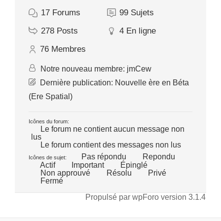
17
Forums
99
Sujets
278
Posts
4
En ligne
76
Membres
Notre nouveau membre:
jmCew
Dernière publication:
Nouvelle ère en Béta
(Ere Spatial)
Icônes du forum:
Le forum ne contient aucun message non
lus
Le forum contient des messages non lus
Pas répondu
Repondu
Icônes de sujet:
Actif
Important
Épinglé
Non approuvé
Résolu
Privé
Fermé
Propulsé par wpForo version 3.1.4