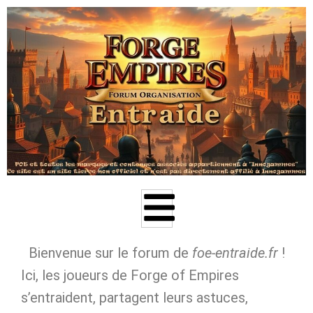
Aller
au
contenu
Bienvenue sur le forum de
foe‑entraide.fr
!
Ici, les joueurs de Forge of Empires
s’entraident, partagent leurs astuces,