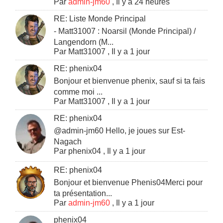
Par
admin-jm60
,
Il y a 24 heures
RE: Liste Monde Principal
- Matt31007 : Noarsil (Monde Principal) /
Langendorn (M...
Par
Matt31007
,
Il y a 1 jour
RE: phenix04
Bonjour et bienvenue phenix, sauf si ta fais
comme moi ...
Par
Matt31007
,
Il y a 1 jour
RE: phenix04
@admin-jm60 Hello, je joues sur Est-
Nagach
Par
phenix04
,
Il y a 1 jour
RE: phenix04
Bonjour et bienvenue Phenis04Merci pour
ta présentation...
Par
admin-jm60
,
Il y a 1 jour
phenix04