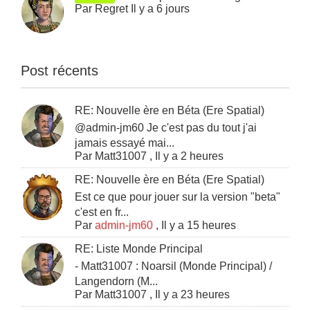
Par
Regret
Il y a 6 jours
Post récents
RE: Nouvelle ère en Béta (Ere Spatial)
@admin-jm60 Je c'est pas du tout j'ai
jamais essayé mai...
Par
Matt31007
,
Il y a 2 heures
RE: Nouvelle ère en Béta (Ere Spatial)
Est ce que pour jouer sur la version "beta"
c'est en fr...
Par
admin-jm60
,
Il y a 15 heures
RE: Liste Monde Principal
- Matt31007 : Noarsil (Monde Principal) /
Langendorn (M...
Par
Matt31007
,
Il y a 23 heures