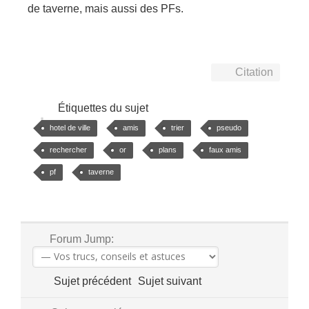
de taverne, mais aussi des PFs.
Citation
Étiquettes du sujet
hotel de ville
amis
trier
pseudo
rechercher
or
plans
faux amis
pf
taverne
Forum Jump:
Sujet précédent
Sujet suivant