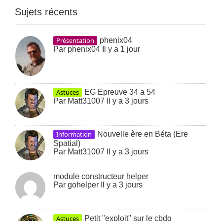
Sujets récents
Présentation
phenix04
Par
phenix04
Il y a 1 jour
Astuces
EG Epreuve 34 a 54
Par
Matt31007
Il y a 3 jours
Information
Nouvelle ère en Béta (Ere
Spatial)
Par
Matt31007
Il y a 3 jours
module constructeur helper
Par
gohelper
Il y a 3 jours
Astuces
Petit "exploit" sur le cbdg