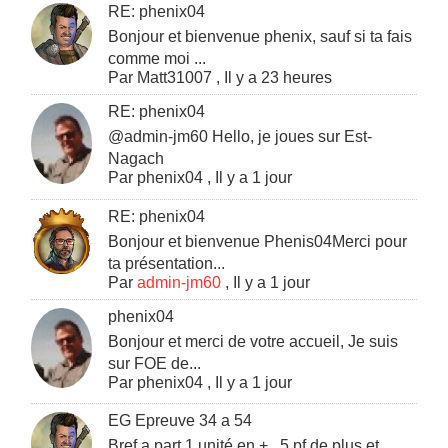
RE: phenix04
Bonjour et bienvenue phenix, sauf si ta fais
comme moi ...
Par
Matt31007
,
Il y a 23 heures
RE: phenix04
@admin-jm60 Hello, je joues sur Est-
Nagach
Par
phenix04
,
Il y a 1 jour
RE: phenix04
Bonjour et bienvenue Phenis04Merci pour
ta présentation...
Par
admin-jm60
,
Il y a 1 jour
phenix04
Bonjour et merci de votre accueil, Je suis
sur FOE de...
Par
phenix04
,
Il y a 1 jour
EG Epreuve 34 a 54
Bref a part 1 unité en + , 5 pf de plus et