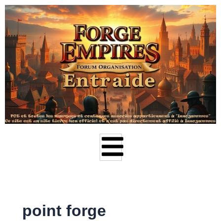
Aller
au
contenu
point forge