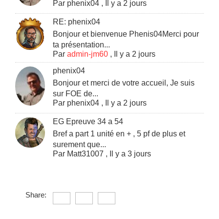
Par
phenix04
,
Il y a 2 jours
RE: phenix04
Bonjour et bienvenue Phenis04Merci pour
ta présentation...
Par
admin-jm60
,
Il y a 2 jours
phenix04
Bonjour et merci de votre accueil, Je suis
sur FOE de...
Par
phenix04
,
Il y a 2 jours
EG Epreuve 34 a 54
Bref a part 1 unité en + , 5 pf de plus et
surement que...
Par
Matt31007
,
Il y a 3 jours
Share: