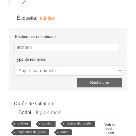
Étiquette:
attrition
Rechercher une phrase:
Type de recherce:
Durée de l'attrition
Bodhi
Il y a 4 mois
attrition
combat
champ de bataille
Voir le
post
expédition de guilde
durée
entier