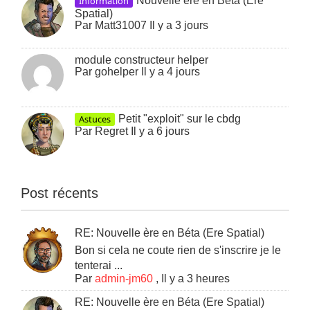
Information
Nouvelle ère en Béta (Ere
Spatial)
Par
Matt31007
Il y a 3 jours
module constructeur helper
Par
gohelper
Il y a 4 jours
Astuces
Petit "exploit" sur le cbdg
Par
Regret
Il y a 6 jours
Post récents
RE: Nouvelle ère en Béta (Ere Spatial)
Bon si cela ne coute rien de s'inscrire je le
tenterai ...
Par
admin-jm60
,
Il y a 3 heures
RE: Nouvelle ère en Béta (Ere Spatial)