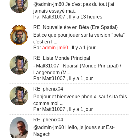
@admin-jm60 Je c'est pas du tout j'ai
jamais essayé mai...
Par
Matt31007
,
Il y a 13 heures
RE: Nouvelle ère en Béta (Ere Spatial)
Est ce que pour jouer sur la version "beta"
c'est en fr...
Par
admin-jm60
,
Il y a 1 jour
RE: Liste Monde Principal
- Matt31007 : Noarsil (Monde Principal) /
Langendorn (M...
Par
Matt31007
,
Il y a 1 jour
RE: phenix04
Bonjour et bienvenue phenix, sauf si ta fais
comme moi ...
Par
Matt31007
,
Il y a 1 jour
RE: phenix04
@admin-jm60 Hello, je joues sur Est-
Nagach