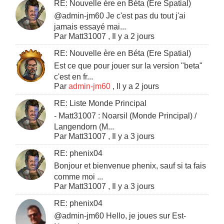
RE: Nouvelle ère en Béta (Ere Spatial)
@admin-jm60 Je c'est pas du tout j'ai
jamais essayé mai...
Par
Matt31007
,
Il y a 2 jours
RE: Nouvelle ère en Béta (Ere Spatial)
Est ce que pour jouer sur la version "beta"
c'est en fr...
Par
admin-jm60
,
Il y a 2 jours
RE: Liste Monde Principal
- Matt31007 : Noarsil (Monde Principal) /
Langendorn (M...
Par
Matt31007
,
Il y a 3 jours
RE: phenix04
Bonjour et bienvenue phenix, sauf si ta fais
comme moi ...
Par
Matt31007
,
Il y a 3 jours
RE: phenix04
@admin-jm60 Hello, je joues sur Est-