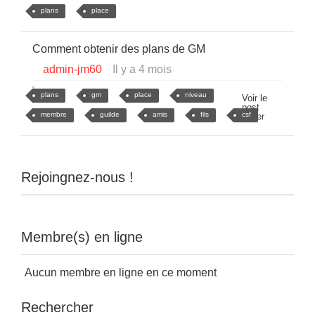
plans
place
Comment obtenir des plans de GM
admin-jm60
Il y a 4 mois
plans
gm
place
niveau
Voir le
post
membre
guilde
amis
fils
csf
entier
Rejoingnez-nous !
Membre(s) en ligne
Aucun membre en ligne en ce moment
Rechercher