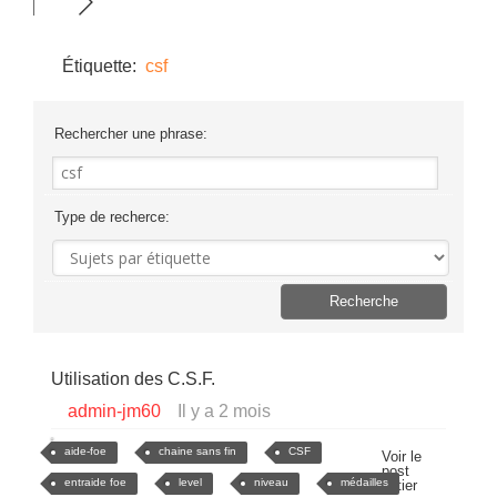
Étiquette:
csf
Rechercher une phrase:
Type de recherce:
Utilisation des C.S.F.
admin-jm60
Il y a 2 mois
aide-foe
chaine sans fin
CSF
Voir le
post
entraide foe
level
niveau
médailles
entier