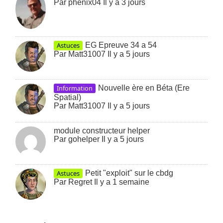
Par
phenix04
Il y a 3 jours
Astuces
EG Epreuve 34 a 54
Par
Matt31007
Il y a 5 jours
Information
Nouvelle ère en Béta (Ere
Spatial)
Par
Matt31007
Il y a 5 jours
module constructeur helper
Par
gohelper
Il y a 5 jours
Astuces
Petit "exploit" sur le cbdg
Par
Regret
Il y a 1 semaine