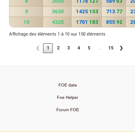
8
3000
1178
127
589
63
2
9
3630
1425
153
713
77
2
10
4320
1701
183
855
92
2
Affichage des éléments 1 à 10 sur 150 éléments
…
❮
1
2
3
4
5
15
❯
FOE data
Foe Helper
Forum FOE