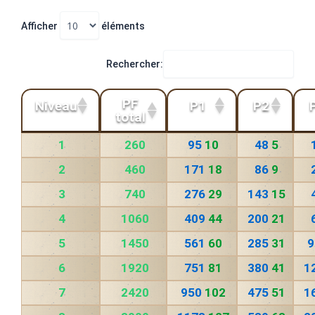
Afficher
éléments
Rechercher:
PF
Niveau
P1
P2
total
1
260
95
10
48
5
2
460
171
18
86
9
3
740
276
29
143
15
4
1060
409
44
200
21
5
1450
561
60
285
31
9
6
1920
751
81
380
41
1
7
2420
950
102
475
51
1