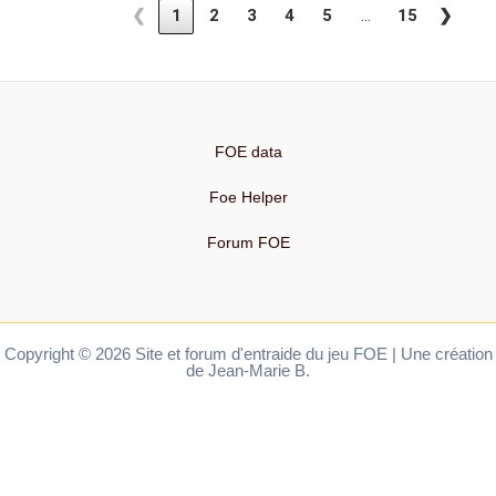
…
❮
1
2
3
4
5
15
❯
FOE data
Foe Helper
Forum FOE
Copyright © 2026 Site et forum d'entraide du jeu FOE | Une création
de Jean-Marie B.