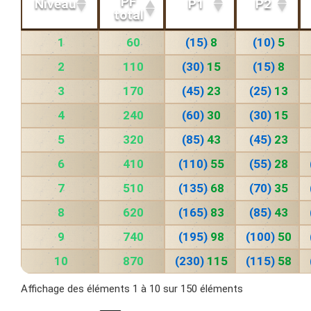
PF
Niveau
P1
P2
total
1
60
(15)
8
(10)
5
2
110
(30)
15
(15)
8
3
170
(45)
23
(25)
13
4
240
(60)
30
(30)
15
5
320
(85)
43
(45)
23
6
410
(110)
55
(55)
28
7
510
(135)
68
(70)
35
8
620
(165)
83
(85)
43
9
740
(195)
98
(100)
50
10
870
(230)
115
(115)
58
Affichage des éléments 1 à 10 sur 150 éléments