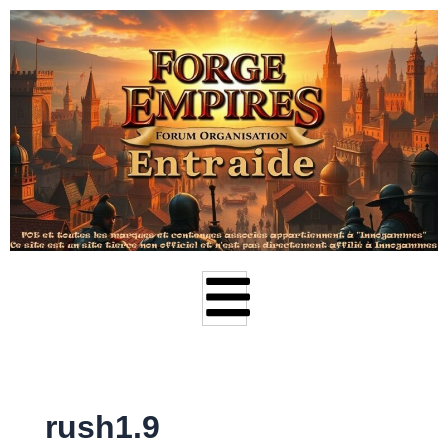
Aller
au
contenu
rush1.9