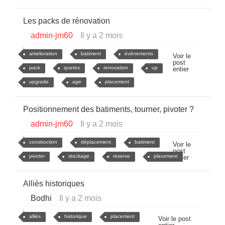
Les packs de rénovation
admin-jm60
Il y a 2 mois
amelioration
batiment
événements
Voir le
post
pack
quetes
renovation
up
entier
upgrade
age
placement
Positionnement des batiments, tourner, pivoter ?
admin-jm60
Il y a 2 mois
construction
déplacement
batiment
Voir le
post
pivoter
stockage
reserve
placement
entier
Alliès historiques
Bodhi
Il y a 2 mois
alliés
historique
placement
Voir le post