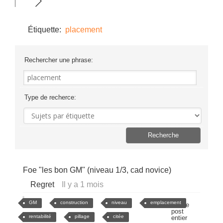
Étiquette:
placement
Rechercher une phrase:
Type de recherce:
Foe "les bon GM" (niveau 1/3, cad novice)
Regret
Il y a 1 mois
GM
construction
niveau
emplacement
Voir le
post
rentabilité
pillage
citée
entier