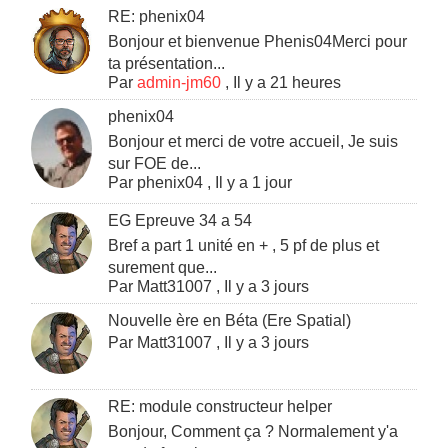
RE: phenix04
Bonjour et bienvenue Phenis04Merci pour
ta présentation...
Par
admin-jm60
,
Il y a 21 heures
phenix04
Bonjour et merci de votre accueil, Je suis
sur FOE de...
Par
phenix04
,
Il y a 1 jour
EG Epreuve 34 a 54
Bref a part 1 unité en + , 5 pf de plus et
surement que...
Par
Matt31007
,
Il y a 3 jours
Nouvelle ère en Béta (Ere Spatial)
Par
Matt31007
,
Il y a 3 jours
RE: module constructeur helper
Bonjour, Comment ça ? Normalement y'a