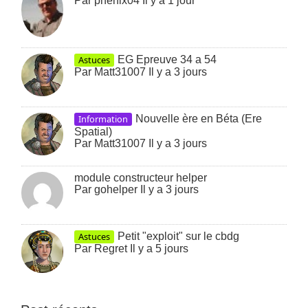
Par
phenix04
Il y a 1 jour
Astuces
EG Epreuve 34 a 54
Par
Matt31007
Il y a 3 jours
Information
Nouvelle ère en Béta (Ere
Spatial)
Par
Matt31007
Il y a 3 jours
module constructeur helper
Par
gohelper
Il y a 3 jours
Astuces
Petit "exploit" sur le cbdg
Par
Regret
Il y a 5 jours