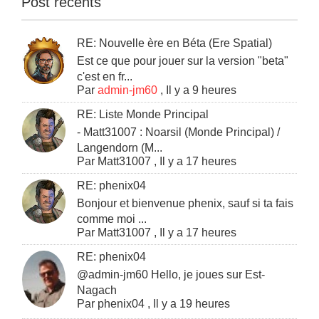
Post récents
RE: Nouvelle ère en Béta (Ere Spatial)
Est ce que pour jouer sur la version "beta"
c'est en fr...
Par
admin-jm60
,
Il y a 9 heures
RE: Liste Monde Principal
- Matt31007 : Noarsil (Monde Principal) /
Langendorn (M...
Par
Matt31007
,
Il y a 17 heures
RE: phenix04
Bonjour et bienvenue phenix, sauf si ta fais
comme moi ...
Par
Matt31007
,
Il y a 17 heures
RE: phenix04
@admin-jm60 Hello, je joues sur Est-
Nagach
Par
phenix04
,
Il y a 19 heures