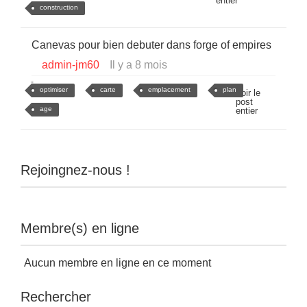
entier
construction
Canevas pour bien debuter dans forge of empires
admin-jm60
Il y a 8 mois
optimiser
carte
emplacement
plan
Voir le
post
age
entier
Rejoingnez-nous !
Membre(s) en ligne
Aucun membre en ligne en ce moment
Rechercher