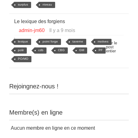
surplus
niveau
Le lexique des forgiens
admin-jm60
Il y a 9 mois
lexique
point forge
taverne
motives
Voir le
post
polir
cdb
CBG
GM
PF
entier
PO/MO
Rejoingnez-nous !
Membre(s) en ligne
Aucun membre en ligne en ce moment