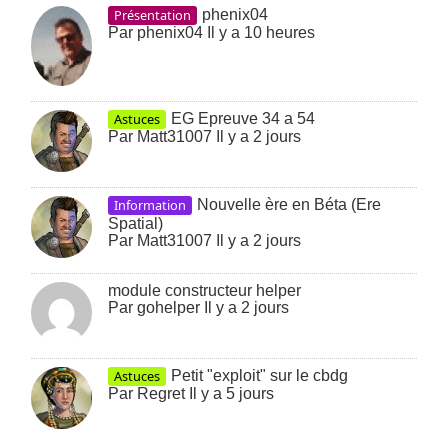
Présentation
phenix04
Par
phenix04
Il y a 10 heures
Astuces
EG Epreuve 34 a 54
Par
Matt31007
Il y a 2 jours
Information
Nouvelle ère en Béta (Ere
Spatial)
Par
Matt31007
Il y a 2 jours
module constructeur helper
Par
gohelper
Il y a 2 jours
Astuces
Petit "exploit" sur le cbdg
Par
Regret
Il y a 5 jours