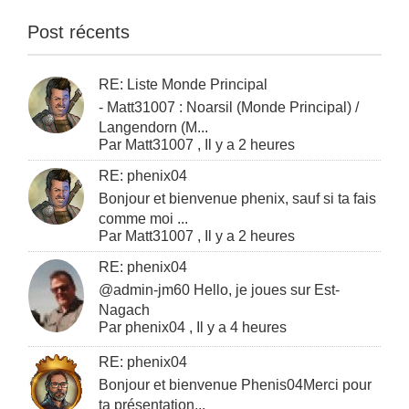
Post récents
RE: Liste Monde Principal
- Matt31007 : Noarsil (Monde Principal) /
Langendorn (M...
Par
Matt31007
,
Il y a 2 heures
RE: phenix04
Bonjour et bienvenue phenix, sauf si ta fais
comme moi ...
Par
Matt31007
,
Il y a 2 heures
RE: phenix04
@admin-jm60 Hello, je joues sur Est-
Nagach
Par
phenix04
,
Il y a 4 heures
RE: phenix04
Bonjour et bienvenue Phenis04Merci pour
ta présentation...