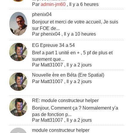
Par
admin-jm60
,
Il y a 6 heures
phenix04
Bonjour et merci de votre accueil, Je suis
sur FOE de...
Par
phenix04
,
Il y a 10 heures
EG Epreuve 34 a 54
Bref a part 1 unité en + , 5 pf de plus et
surement que...
Par
Matt31007
,
Il y a 2 jours
Nouvelle ère en Béta (Ere Spatial)
Par
Matt31007
,
Il y a 2 jours
RE: module constructeur helper
Bonjour, Comment ça ? Normalement y'a
pas de fonction p...
Par
Matt31007
,
Il y a 2 jours
module constructeur helper