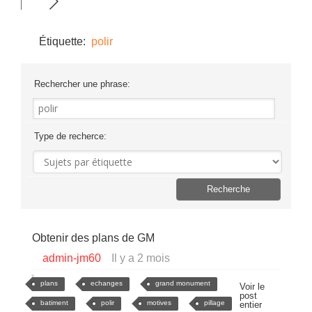
Étiquette:
polir
Rechercher une phrase:
Type de recherce:
Obtenir des plans de GM
admin-jm60
Il y a 2 mois
plans
echanges
grand monument
Voir le
post
batiment
polir
motives
pillage
entier